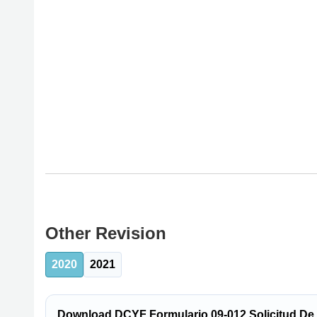
Other Revision
2020
2021
Download DCYF Formulario 09-012 Solicitud De C