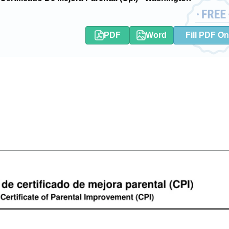
PDF
Word
Fill PDF On