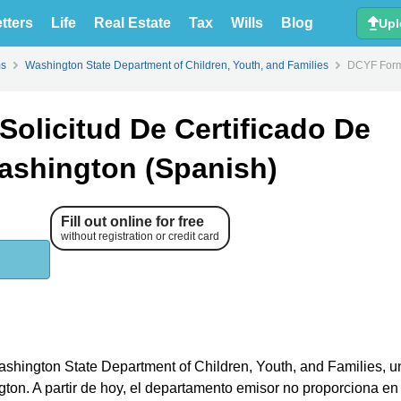
tters
Life
Real Estate
Tax
Wills
Blog
Upl
ms
Washington State Department of Children, Youth, and Families
DCYF Formu
olicitud De Certificado De
Washington (Spanish)
Fill out online for free
without registration or credit card
ashington State Department of Children, Youth, and Families, u
on. A partir de hoy, el departamento emisor no proporciona e