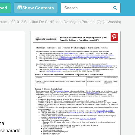
oad
Show Contents
lario 09-012 Solicitud De Certificado De Mejora Parental (Cpi) - Washington (Sp
na
n separado