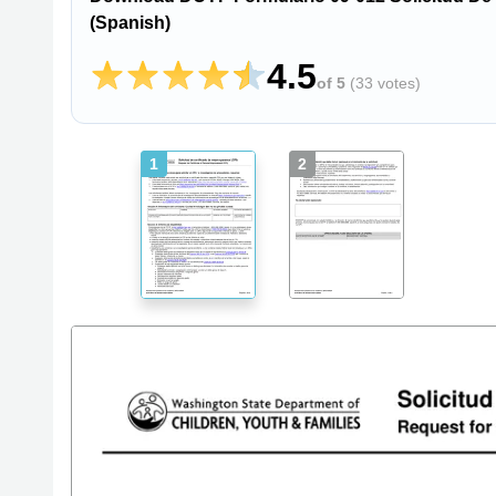
(Spanish)
4.5
of 5
(
33 votes
)
1
2