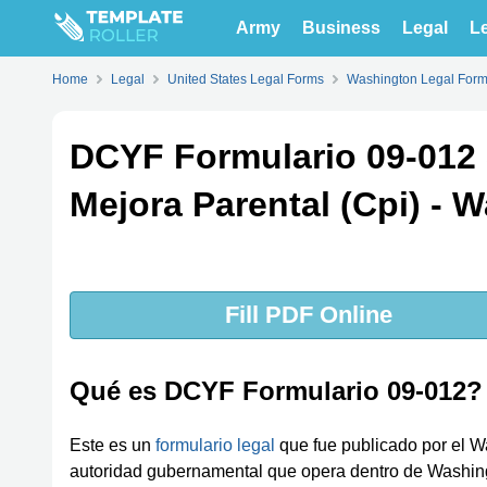
Army
Business
Legal
Le
Home
Legal
United States Legal Forms
Washington Legal For
DCYF Formulario 09-012 S
Mejora Parental (Cpi) - 
Fill PDF Online
Qué es DCYF Formulario 09-012?
Este es un
formulario legal
que fue publicado por el W
autoridad gubernamental que opera dentro de Washingt