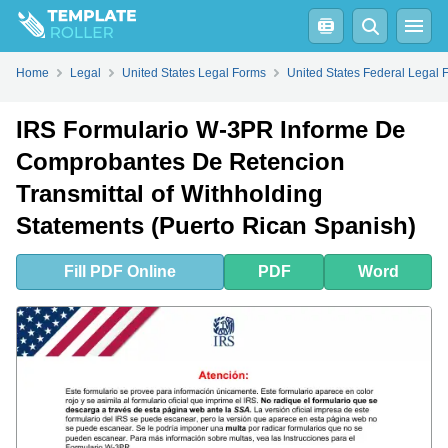
Fill
PDF
Online
PDF
Word
Home
Legal
United States Legal Forms
United States Federal Legal 
IRS Formulario W-3PR Informe De
Comprobantes De Retencion
Transmittal of Withholding
Statements (Puerto Rican Spanish)
Fill
PDF
Online
PDF
Word