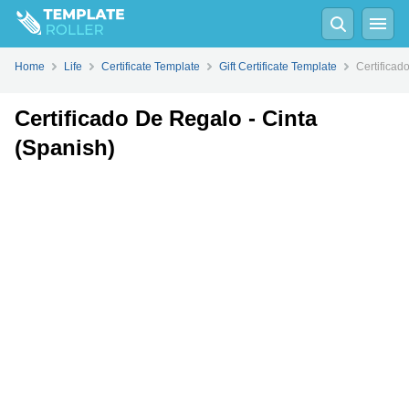
Fill
PDF
Online
PDF
Word
Home
Life
Certificate Template
Gift Certificate Template
Certificad
Certificado De Regalo - Cinta
(Spanish)