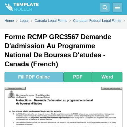
Fill
PDF
Online
PDF
Word
Home
Legal
Canada Legal Forms
Canadian Federal Legal Forms
Forme RCMP GRC3567 Demande
D'admission Au Programme
National De Bourses D'etudes -
Canada (French)
Fill
PDF
Online
PDF
Word