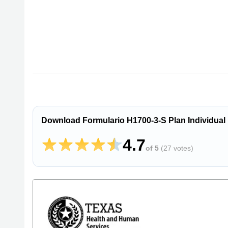
Download Formulario H1700-3-S Plan Individual 
4.7
of 5
(
27 votes
)