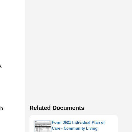
.
Related Documents
en
Form 3621 Individual Plan of
Care - Community Living