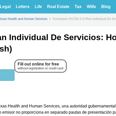
Legal
Letters
Life
Real Estate
Tax
Wills
Blog
Texas Health and Human Services
Formulario H1700-3-S Plan Individual De Ser
n Individual De Servicios: Ho
sh)
Fill out online for free
without registration or credit card
Texas Health and Human Services, una autoridad gubernamental
to emisor no proporciona en separado pautas de presentación pa