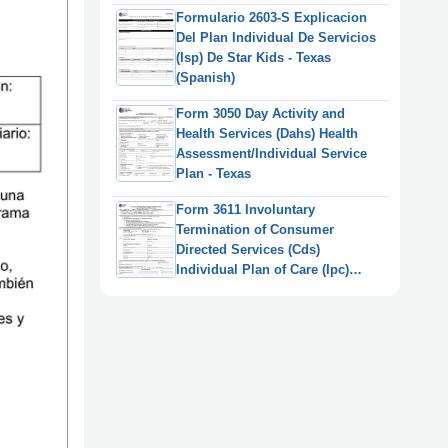
Provisional Certification Training
Formulario 2603-S Explicacion
Record
Del Plan Individual De Servicios
(Isp) De Star Kids - Texas
(Spanish)
Form 3050 Day Activity and
Health Services (Dahs) Health
Assessment/Individual Service
Plan - Texas
Form 3611 Involuntary
Termination of Consumer
Directed Services (Cds)
Individual Plan of Care (Ipc)
Cover Sheet - Texas