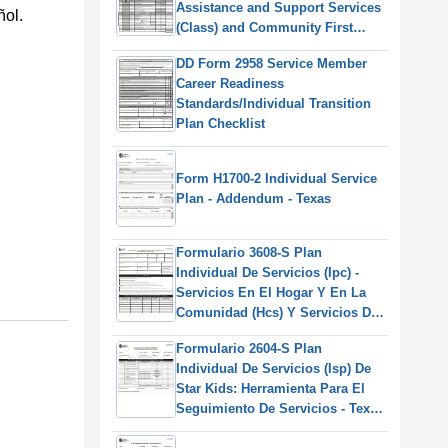
Assistance and Support Services
ñol.
(Class) and Community First
Choice (Cfc) - Texas
DD Form 2958 Service Member
Career Readiness
Standards/Individual Transition
Plan Checklist
Form H1700-2 Individual Service
Plan - Addendum - Texas
Formulario 3608-S Plan
Individual De Servicios (Ipc) -
Servicios En El Hogar Y En La
Comunidad (Hcs) Y Servicios De
Community First Choice (Cfc) -
Formulario 2604-S Plan
Texas (Spanish)
Individual De Servicios (Isp) De
Star Kids: Herramienta Para El
Seguimiento De Servicios - Texas
(Spanish)